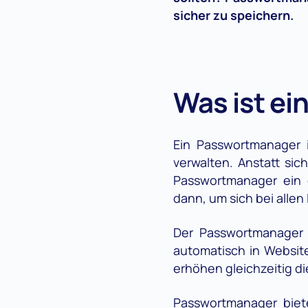
sicher zu speichern.
Was ist e
Ein Passwortmanager i
verwalten. Anstatt sic
Passwortmanager ein 
dann, um sich bei alle
Der Passwortmanager s
automatisch in Websit
erhöhen gleichzeitig di
Passwortmanager biete