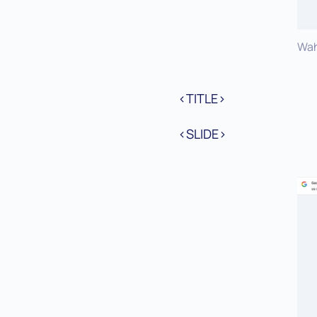
Wah
<TITLE>
<SLIDE>