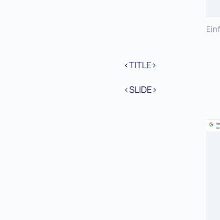
Ein
<TITLE>
<SLIDE>