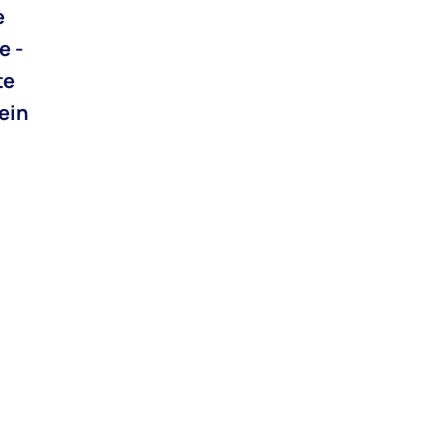
e
e -
te
ein