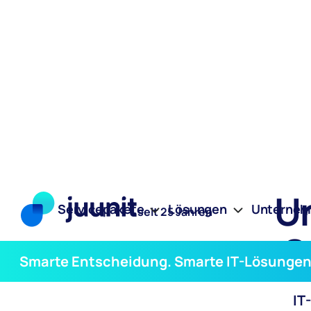
Un
Servicepakete
Lösungen
Unterne
seit 25 Jahren
S
Smarte Entscheidung. Smarte IT-Lösungen
IT