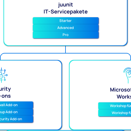
juunit
IT-Servicepakete
Starter
Advanced
Pro
rity
Microso
-ons
Work
wall Add-on
Workshop für
kup Add-on
Workshop f
curity Add-on