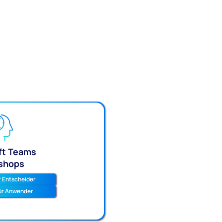
ft Teams
shops
 Entscheider
ür Anwender