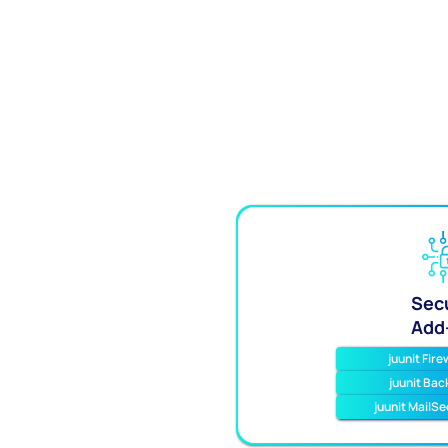
Secu
Add
juunit Fire
juunit Bac
juunit MailSe