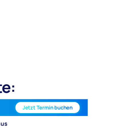
te:
ng
Jetzt Termin buchen
aus