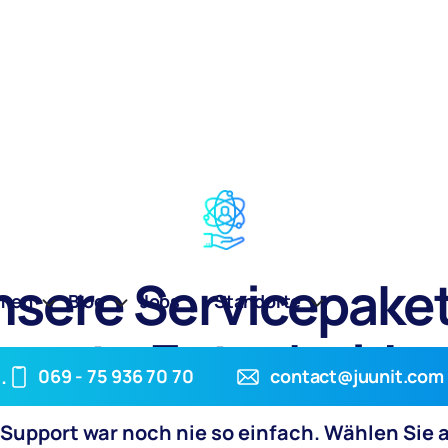
sere Servicepake
hmen
Blog
Jobs
Standorte
marte Entscheidu
.
069 - 75 936 70 70
contact@juunit.com
-Support war noch nie so einfach. Wählen Sie 