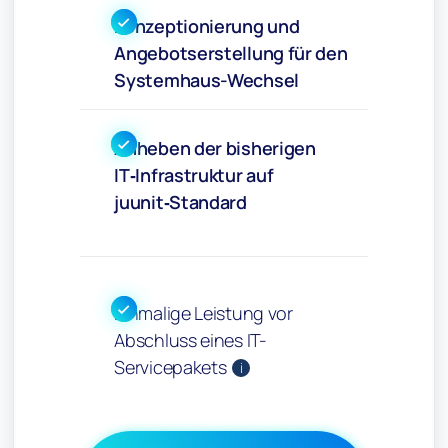
Konzeptionierung und
Angebotserstellung für den
Systemhaus-Wechsel
Anheben der bisherigen
IT‑Infrastruktur auf
juunit‑Standard
Einmalige Leistung vor
Abschluss eines IT-
Servicepakets
i