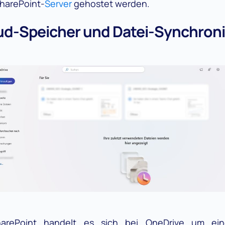
harePoint-
Server
gehostet werden.
ud-Speicher und Datei-Synchron
rePoint handelt es sich bei OneDrive um ein