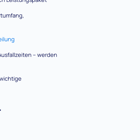
rtumfang,
eilung
usfallzeiten – werden
 wichtige
-