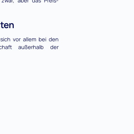
zwar, aber das Preis-
iten
ich vor allem bei den
schaft außerhalb der