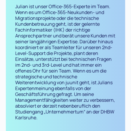
Julian ist unser Office-365-Experte im Team.
Wenn es um Office-365-Neukunden- und
Migrationsprojekte oder die technische
Kundenbetreuung geht, ist der gelernte
Fachinformatiker (IHK) der richtige
Ansprechpartner und berät unsere Kunden mit
seiner langjährigen Expertise. Darüber hinaus
koordiniert er als Teamleiter für unseren 2nd-
Level-Support die Projekte, plant deren
Einsätze, unterstützt bei technischen Fragen
im 2nd- und 3rd-Level und hat immer ein
offenes Ohr für sein Team. Wenn es um die
strategische und technische
Weiterentwicklung von juunit geht, ist Julians
Expertenmeinung ebenfalls von der
Geschäftsführung gefragt. Um seine
Managementfähigkeiten weiter zu verbessern,
absolviert er derzeit nebenberuflich den
Studiengang „Unternehmertum“ an der DHBW
Karlsruhe.