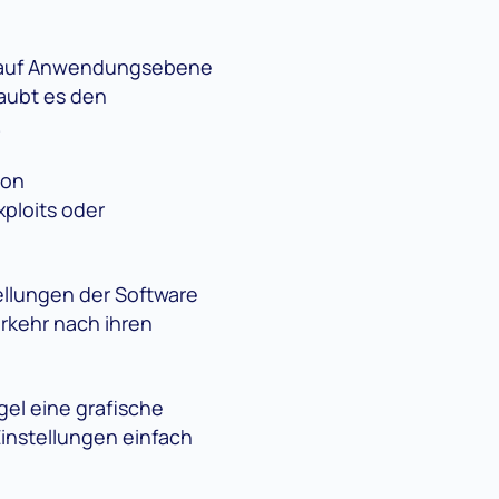
r auf Anwendungsebene
aubt es den
.
ion
xploits oder
llungen der Software
rkehr nach ihren
egel eine grafische
Einstellungen einfach